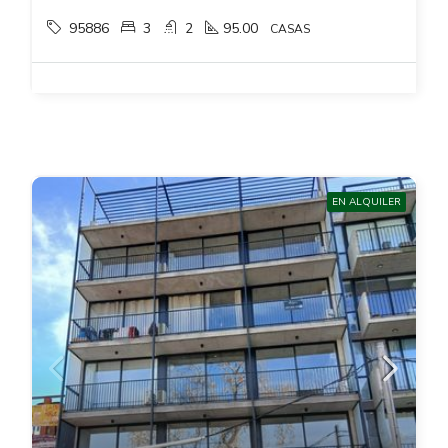
95886
3
2
95.00
CASAS
EN ALQUILER