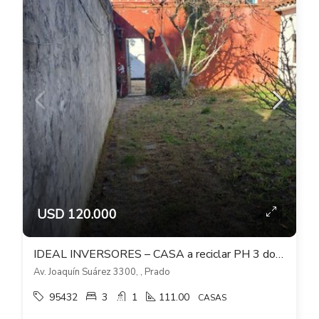
USD 120.000
IDEAL INVERSORES – CASA a reciclar PH 3 dormitorios sobre Joaquín Suarez – Prado
Av. Joaquín Suárez 3300, , Prado
95432
3
1
111.00
CASAS