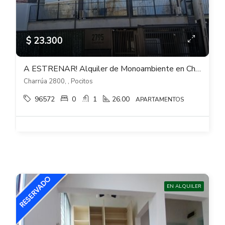
$ 23.300
A ESTRENAR! Alquiler de Monoambiente en Charrúa y Soca – Pocitos
Charrúa 2800, , Pocitos
96572
0
1
26.00
APARTAMENTOS
EN ALQUILER