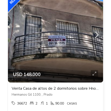
USD 148.000
Venta Casa de altos de 2 dormitorios sobre Hnos Gil con gran terraza en PRADO
Hermanos Gil 1100, , Prado
36672
2
1
90.00
CASAS