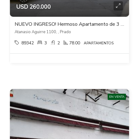
USD 260.000
NUEVO INGRESO! Hermoso Apartamento de 3 dorm 2 baños y doble cochera – Prado Sur
Atanasio Aguirre 1100, , Prado
89342
3
2
78.00
APARTAMENTOS
EN VENTA