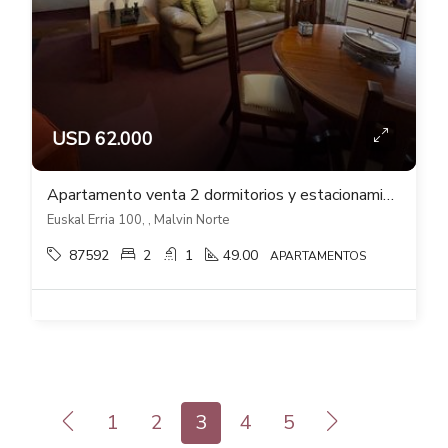
USD 62.000
Apartamento venta 2 dormitorios y estacionamiento en Euskalerría71 Malvin Norte
Euskal Erria 100, , Malvin Norte
87592
2
1
49.00
APARTAMENTOS
1
2
3
4
5