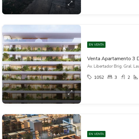
EN VENTA
Av. Libertador Brig. Gral. L
1052
3
2
EN VENTA