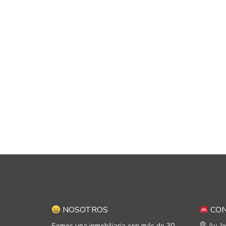
NOSOTROS
CON
Somos una inmobiliaria con más de 30
Av. J