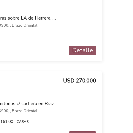
Venta Terreno con mejoras sobre LA de Herrera, Brazo Oriental Ideal proyecto VIS
3900, , Brazo Oriental
Detalle
USD 270.000
Casa en venta de 2 dormitorios c/ cochera en Brazo Oriental
3900, , Brazo Oriental
161.00
CASAS