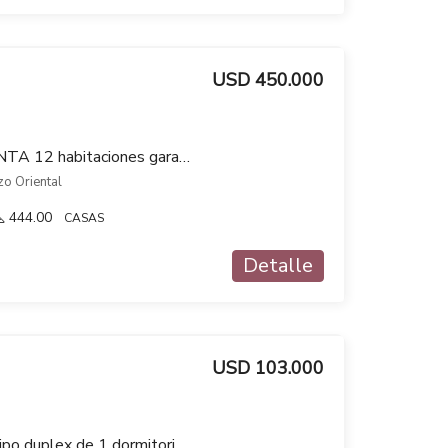
USD 450.000
Casa en venta CON RENTA 12 habitaciones garage gimnasio fondo en Brazo Oriental
zo Oriental
444.00
CASAS
Detalle
USD 103.000
A ESTRENAR Venta Tipo duplex de 1 dormitorio Verde Sol en Brazo Oriental