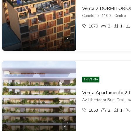
Canelones 1100, , Centro
1070
2
1
EN VENTA
Av. Libertador Brig. Gral. L
1053
2
1