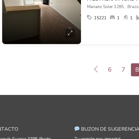
Mariano Soler 3285, , Brazo
15221
1
1
6
7
8
TACTO
BUZON DE SUGERENCI
oaquín Suarez 3398, Prado.
Tu opinión nos importa!