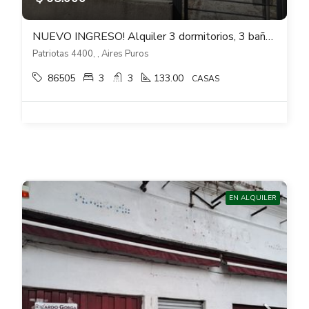
NUEVO INGRESO! Alquiler 3 dormitorios, 3 baños barbacoa y cochera en Aires Puros
Patriotas 4400, , Aires Puros
86505
3
3
133.00
CASAS
EN ALQUILER