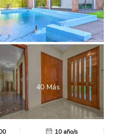
40 Más
00
10 año/s