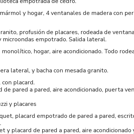
iblioteca empotrada de cedro.
 mármol y hogar, 4 ventanales de madera con pers
nito, profusión de placares, rodeada de ventanale
y microondas empotrado. Salida lateral.
so monolítico, hogar, aire acondicionado. Todo rod
era lateral, y bacha con mesada granito.
l con placard.
 de pared a pared, aire acondicionado, puerta ven
zzi y placares
uet, placard empotrado de pared a pared, escritor
.
t y placard de pared a pared, aire acondicionado y