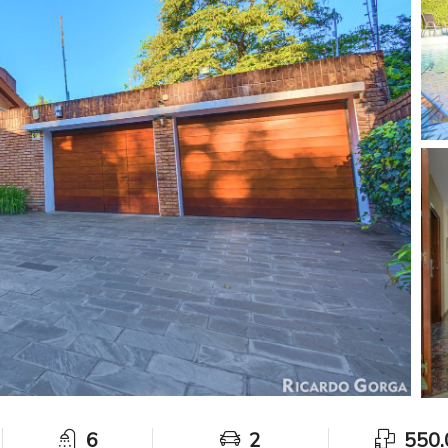
6
2
550.