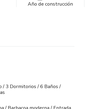
Año de construcción
io / 3 Dormitorios / 6 Baños /
ras
ina / Barbacoa moderna / Entrada