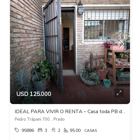
USD 125.000
IDEAL PARA VIVIR O RENTA – Casa toda PB de 3 dormitorios y patio con parrillero
Pedro Trápani 700, , Prado
95886
3
2
95.00
CASAS