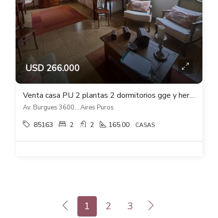
USD 266.000
Venta casa PU 2 plantas 2 dormitorios gge y hermoso fondo verde con parrillero
Av. Burgues 3600, , Aires Puros
85163
2
2
165.00
CASAS
1
2
3