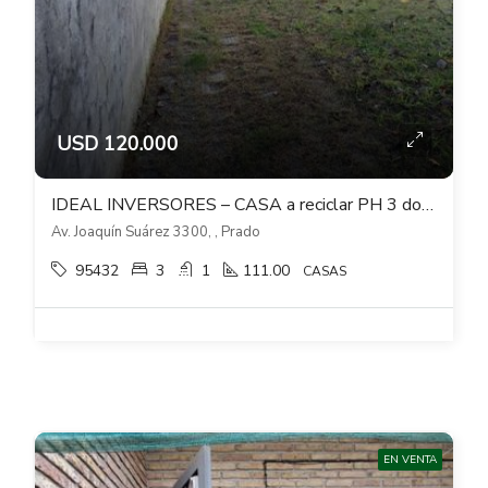
USD 120.000
IDEAL INVERSORES – CASA a reciclar PH 3 dormitorios sobre Joaquín Suarez – Prado
Av. Joaquín Suárez 3300, , Prado
95432
3
1
111.00
CASAS
EN VENTA