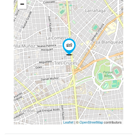
−
Leaflet
| ©
OpenStreetMap
contributors