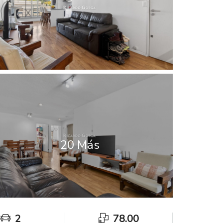
20 Más
2
78.00