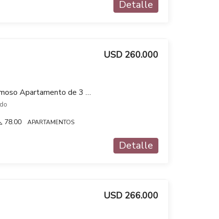
Detalle
USD 260.000
NUEVO INGRESO! Hermoso Apartamento de 3 dorm 2 baños y doble cochera – Prado Sur
ado
78.00
APARTAMENTOS
Detalle
USD 266.000