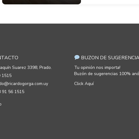
TACTO
BUZON DE SUGERENCI
oaquín Suarez 3398, Prado.
Tu opinión nos importa!
Buzón de sugerencias 100% anó
 1515
rdo@ricardogorga.com.uy
Click Aquí
 91 56 1515
o