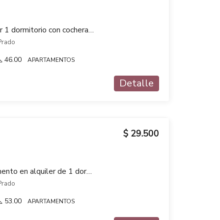
Apartamento en alquiler 1 dormitorio con cochera A ESTRENAR en RANDA Prado
Prado
46.00
APARTAMENTOS
Detalle
$ 29.500
A ESTRENAR Apartamento en alquiler de 1 dormitorio con cochera en RANDA – Prado
Prado
53.00
APARTAMENTOS