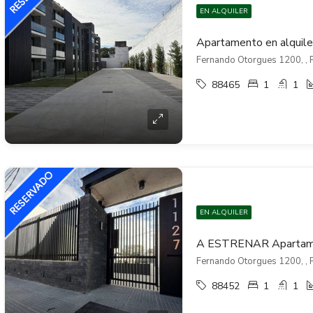
EN ALQUILER
Fernando Otorgues 1200, , 
88465
1
1
EN ALQUILER
Fernando Otorgues 1200, , 
88452
1
1