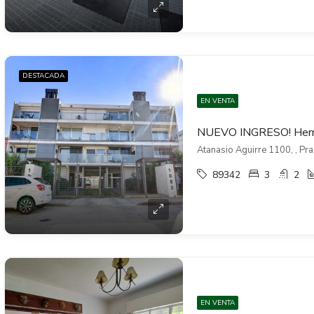
DESTACADA
EN VENTA
Atanasio Aguirre 1100, , Pr
89342
3
2
EN VENTA