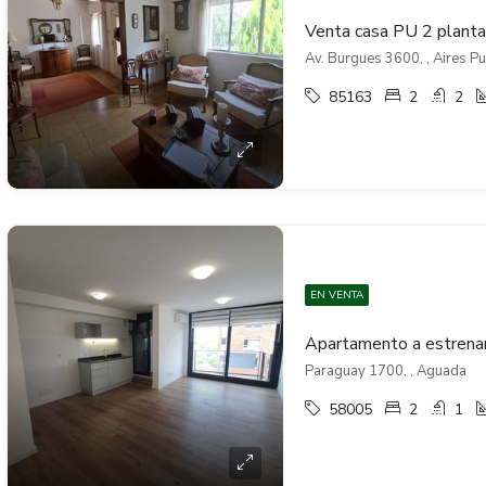
Av. Burgues 3600, , Aires P
85163
2
2
EN VENTA
Paraguay 1700, , Aguada
58005
2
1