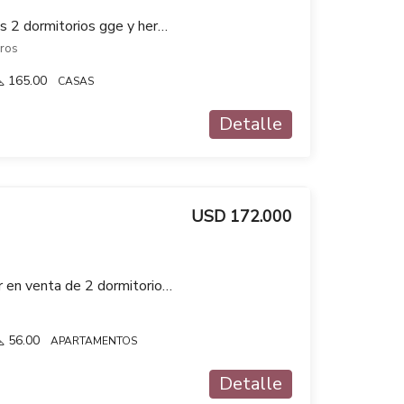
Venta casa PU 2 plantas 2 dormitorios gge y hermoso fondo verde con parrillero
uros
165.00
CASAS
Detalle
USD 172.000
Apartamento a estrenar en venta de 2 dormitorios semi equipado en Aguada
56.00
APARTAMENTOS
Detalle