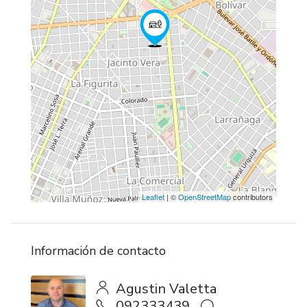
Leaflet
| ©
OpenStreetMap
contributors
Información de contacto
Agustin Valetta
092333439