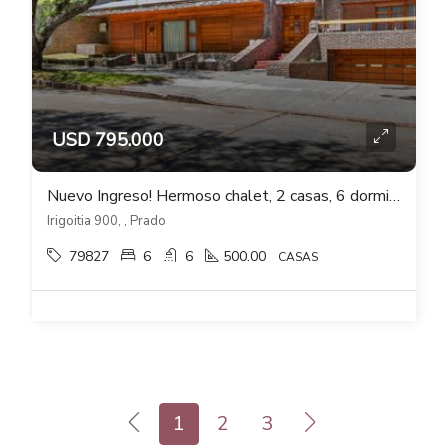
USD 795.000
Nuevo Ingreso! Hermoso chalet, 2 casas, 6 dormitorios, Fondo, Piscina en Prado
Irigoitia 900, , Prado
79827
6
6
500.00
CASAS
1
2
3