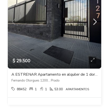
$ 29.500
A ESTRENAR Apartamento en alquiler de 1 dormitorio con cochera en RANDA – Prado
Fernando Otorgues 1200, , Prado
88452
1
1
53.00
APARTAMENTOS