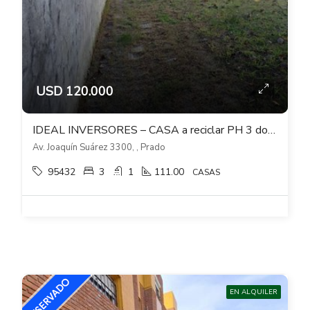
USD 120.000
IDEAL INVERSORES – CASA a reciclar PH 3 dormitorios sobre Joaquín Suarez – Prado
Av. Joaquín Suárez 3300, , Prado
95432
3
1
111.00
CASAS
EN ALQUILER