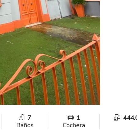
7
1
444.
Baños
Cochera