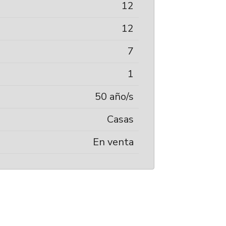
12
12
7
1
50 año/s
Casas
En venta