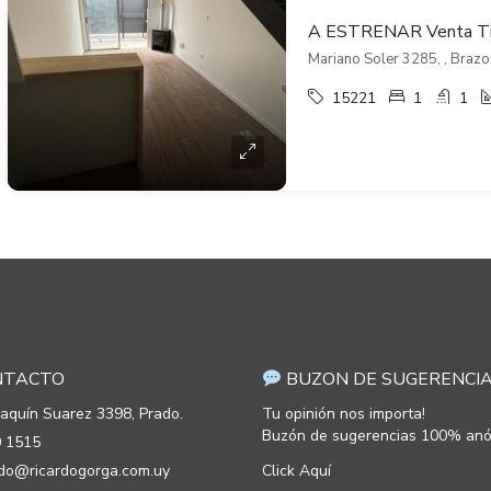
Mariano Soler 3285, , Brazo
15221
1
1
TACTO
BUZON DE SUGERENCI
oaquín Suarez 3398, Prado.
Tu opinión nos importa!
Buzón de sugerencias 100% anó
 1515
rdo@ricardogorga.com.uy
Click Aquí