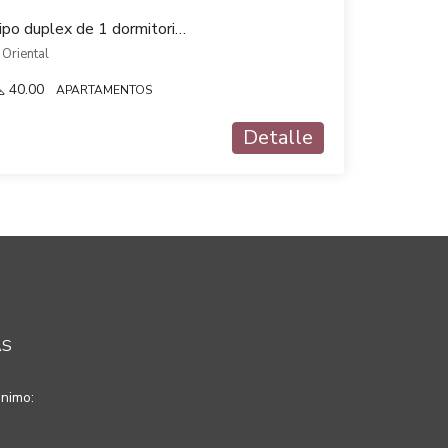
A ESTRENAR Venta Tipo duplex de 1 dormitorio Verde Sol en Brazo Oriental
 Oriental
40.00
APARTAMENTOS
Detalle
AS
nimo: