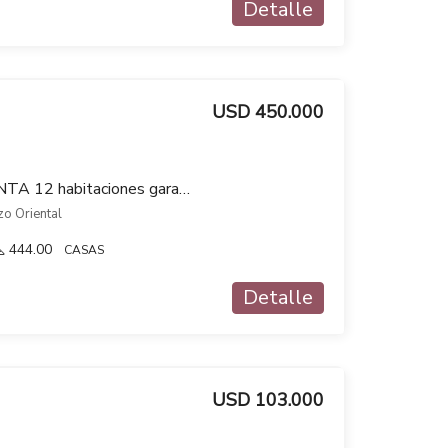
Detalle
USD 450.000
Casa en venta CON RENTA 12 habitaciones garage gimnasio fondo en Brazo Oriental
zo Oriental
444.00
CASAS
Detalle
USD 103.000