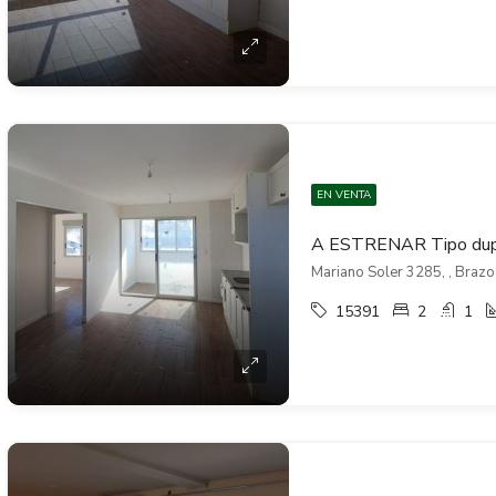
EN VENTA
Mariano Soler 3285, , Brazo
15391
2
1