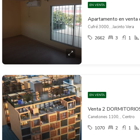
EN VENTA
Cufré 3000, , Jacinto Vera
2662
3
1
EN VENTA
Canelones 1100, , Centro
1070
2
1