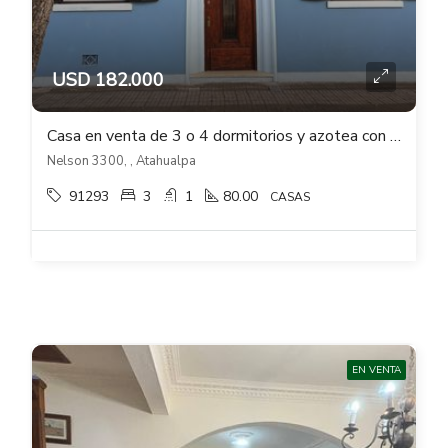
USD 182.000
Casa en venta de 3 o 4 dormitorios y azotea con barbacoa en Atahualpa
Nelson 3300, , Atahualpa
91293
3
1
80.00
CASAS
EN VENTA