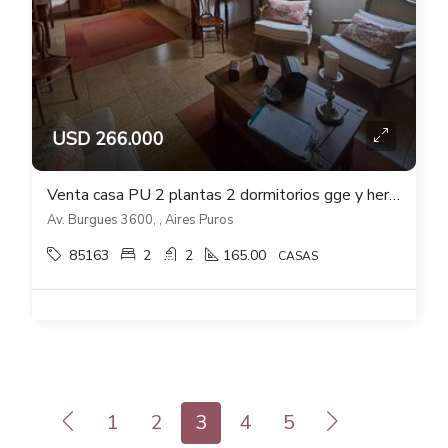
USD 266.000
Venta casa PU 2 plantas 2 dormitorios gge y hermoso fondo verde con parrillero
Av. Burgues 3600, , Aires Puros
85163
2
2
165.00
CASAS
1
2
3
4
5