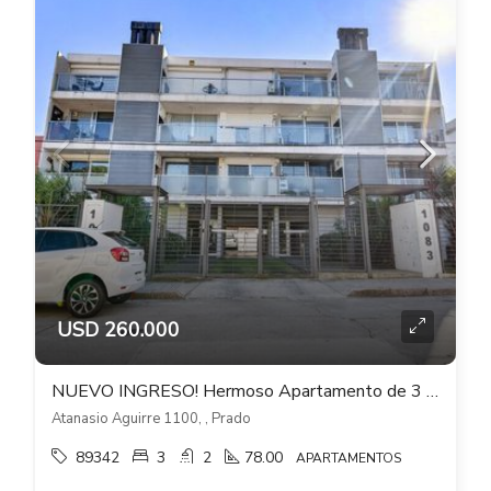
USD 260.000
NUEVO INGRESO! Hermoso Apartamento de 3 dorm 2 baños y doble cochera – Prado Sur
Atanasio Aguirre 1100, , Prado
89342
3
2
78.00
APARTAMENTOS