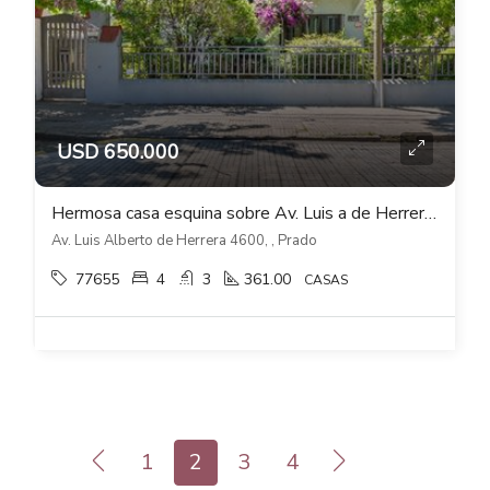
USD 650.000
Hermosa casa esquina sobre Av. Luis a de Herrera muy próxima al Jardín Botánico
Av. Luis Alberto de Herrera 4600, , Prado
77655
4
3
361.00
CASAS
1
2
3
4