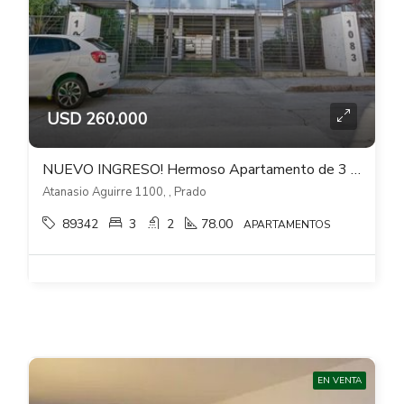
USD 260.000
NUEVO INGRESO! Hermoso Apartamento de 3 dorm 2 baños y doble cochera – Prado Sur
Atanasio Aguirre 1100, , Prado
89342
3
2
78.00
APARTAMENTOS
EN VENTA