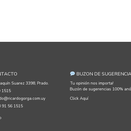
TACTO
BUZON DE SUGERENCI
oaquín Suarez 3398, Prado.
Tu opinión nos importa!
Buzón de sugerencias 100% anó
 1515
rdo@ricardogorga.com.uy
Click Aquí
 91 56 1515
o