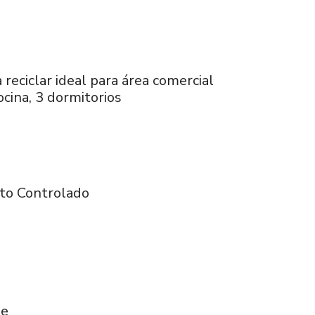
eciclar ideal para área comercial
cocina, 3 dormitorios
xto Controlado
de