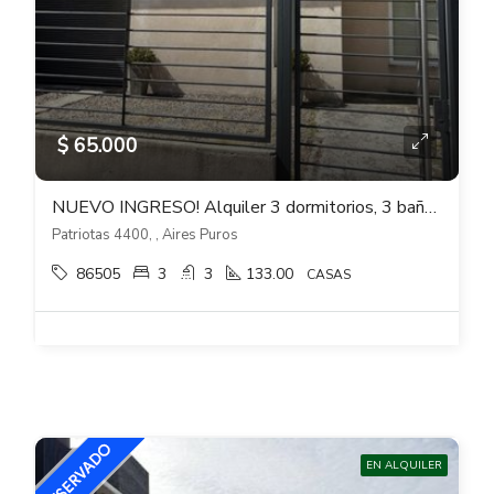
$ 65.000
NUEVO INGRESO! Alquiler 3 dormitorios, 3 baños barbacoa y cochera en Aires Puros
Patriotas 4400, , Aires Puros
86505
3
3
133.00
CASAS
EN ALQUILER