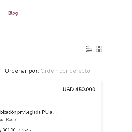
Blog
Ordenar por:
Orden por defecto
USD 450.000
Nuevo en el mercado! Ubicación privilegiada PU a metros de Rambla de Parque Rodó
rque Rodó
361.00
CASAS