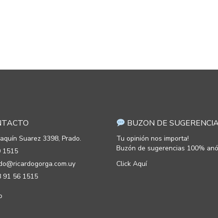
TACTO
BUZON DE SUGERENCI
oaquín Suarez 3398, Prado.
Tu opinión nos importa!
Buzón de sugerencias 100% anó
 1515
rdo@ricardogorga.com.uy
Click Aquí
 91 56 1515
o