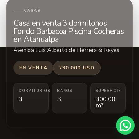
CASAS
Casa en venta 3 dormitorios
Fondo Barbacoa Piscina Cocheras
en Atahualpa
Avenida Luis Alberto de Herrera & Reyes
730.000 USD
EN VENTA
DORMITORIOS
BANOS
SUPERFICIE
3
3
300.00
m²